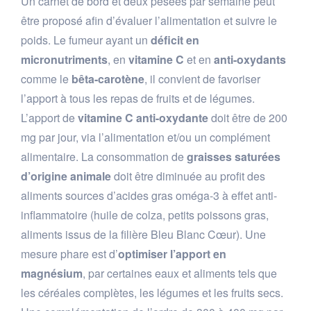
Un carnet de bord et deux pesées par semaine peut
être proposé afin d’évaluer l’alimentation et suivre le
poids. Le fumeur ayant un
déficit en
micronutriments
, en
vitamine C
et en
anti-oxydants
comme le
bêta-carotène
, il convient de favoriser
l’apport à tous les repas de fruits et de légumes.
L’apport de
vitamine C anti-oxydante
doit être de 200
mg par jour, via l’alimentation et/ou un complément
alimentaire. La consommation de
graisses saturées
d’origine animale
doit être diminuée au profit des
aliments sources d’acides gras oméga-3 à effet anti-
inflammatoire (huile de colza, petits poissons gras,
aliments issus de la filière Bleu Blanc Cœur). Une
mesure phare est d’
optimiser l’apport en
magnésium
, par certaines eaux et aliments tels que
les céréales complètes, les légumes et les fruits secs.