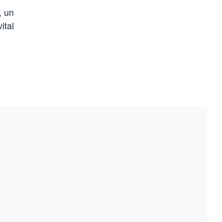
, un
ital