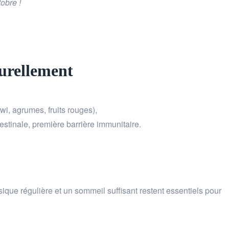
obre !
urellement
i, agrumes, fruits rouges),
testinale, première barrière immunitaire.
ique régulière et un sommeil suffisant restent essentiels pour