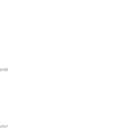
anté
VANT