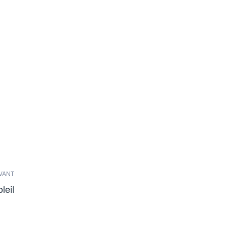
VANT
leil