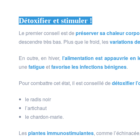
Déto
xifier et stimuler !
Le premier conseil est de
préserver sa chaleur corpo
descendre très bas. Plus que le froid, les
variations d
En outre, en hiver,
l’alimentation est appauvrie en 
une
fatigue
et
favorise les infections bénignes
.
Pour combattre cet état, il est conseillé de
détoxifier l
le radis noir
l’artichaut
le chardon-marie.
Les
plantes immunostimulantes
, comme l’échinacée, 